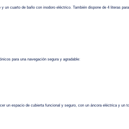
e
y un
cuarto de baño
con
inodoro eléctrico
. También dispone de
4 literas
para
rónicos para una navegación segura y agradable:
cer un espacio de cubierta funcional y seguro, con un
áncora eléctrica
y un
t