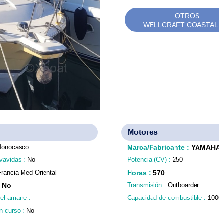
OTROS
WELLCRAFT COASTAL 
Motores
onocasco
Marca/Fabricante
:
YAMAH
vavidas :
No
Potencia (CV) :
250
Francia Med Oriental
Horas
:
570
:
No
Transmisión :
Outboarder
del amarre :
Capacidad de combustible :
100
n curso :
No