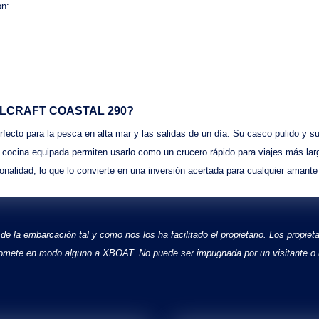
on:
LCRAFT COASTAL 290
?
rfecto para la pesca en alta mar y las salidas de un día. Su
casco pulido
y s
u
cocina equipada
permiten usarlo como un crucero rápido para viajes más la
ionalidad
, lo que lo convierte en una inversión acertada para cualquier amante
 la embarcación tal y como nos los ha facilitado el propietario. Los propiet
mpromete en modo alguno a XBOAT. No puede ser impugnada por un visitante o