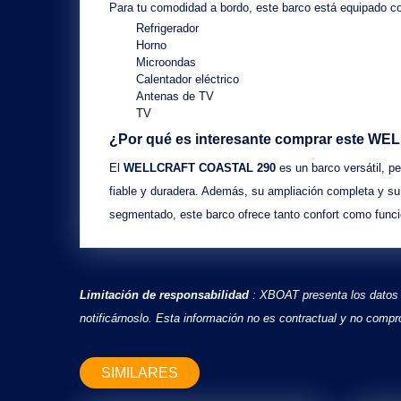
Para tu comodidad a bordo, este barco está equipado c
Refrigerador
Horno
Microondas
Calentador eléctrico
Antenas de TV
TV
¿Por qué es interesante comprar este
WEL
El
WELLCRAFT COASTAL 290
es un barco versátil, pe
fiable y duradera. Además, su
ampliación completa
y s
segmentado
, este barco ofrece tanto
confort
como
func
Limitación de responsabilidad
: XBOAT presenta los datos de
notificárnoslo. Esta información no es contractual y no co
SIMILARES