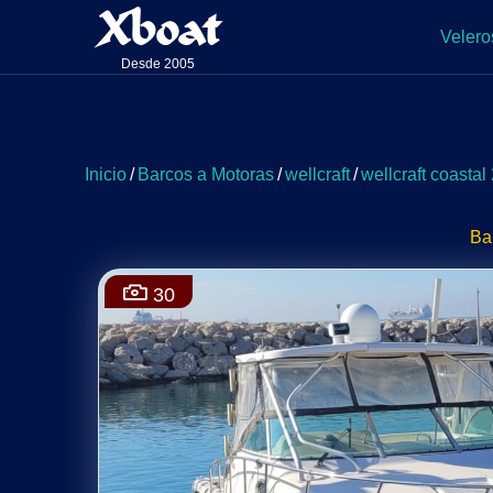
Xboat
Velero
Desde 2005
Inicio
/
Barcos a Motoras
/
wellcraft
/
wellcraft coastal
Ba
30