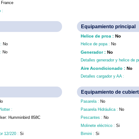
:
France
o :
Equipamiento principal
Helice de proa
:
No
 :
No
Helice de popa :
No
 :
No
Generador
:
No
Detalles generador y helice de p
Aire Acondicionado
:
No
Detalles cargador y AA :
Equipamiento de cubiert
No
Pasarela :
No
lotter :
Pasarela Hidráulica :
No
ker: Humminbird 858C
Pescantes :
No
Molinete eléctrico :
Si
or 12/220 :
Si
Bimini :
Si