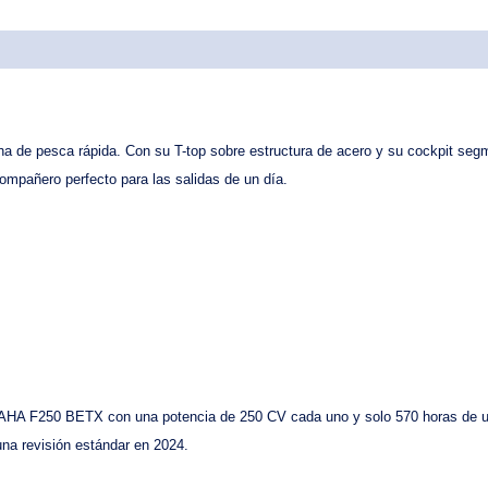
ha de pesca rápida
. Con su
T-top sobre estructura de acero
y su
cockpit seg
compañero perfecto para las
salidas de un día
.
MAHA F250 BETX
con una potencia de 250 CV cada uno y solo
570 horas
de u
una revisión estándar en 2024.