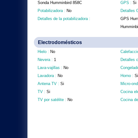
Sonda Humminbird 858C
GPS :
Si
Potabilizadora :
No
Detalles 
Detalles de la potabilizadora :
GPS Humm
Humminbi
Electrodomésticos
Hielo :
No
Calefacci
Nevera :
1
Detalles 
Lava-vajillas :
No
Congelad
Lavadora :
No
Horno :
S
Antena TV :
Si
Micro-on
TV :
Si
Cocina el
TV por satélite :
No
Cocina de