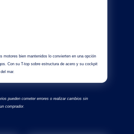
us
motores bien mantenidos
lo convierten en una opción
rgos. Con su
T-top sobre estructura de acero
y su
cockpit
 del mar.
arios pueden cometer errores o realizar cambios sin
 un comprador.