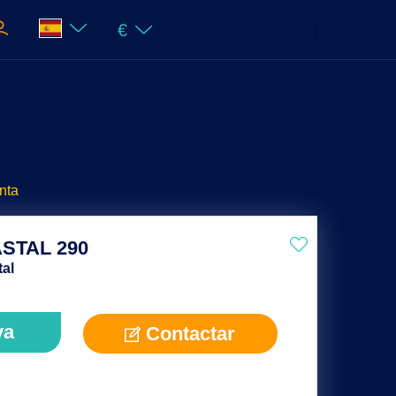
€
nta
STAL 290
tal
va
Contactar