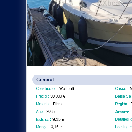
General
Constructor :
Wellcraft
Casco :
M
Precio :
50 000
€
Balsa Sal
Material :
Fibra
Región :
Año :
2005
Amarre
Eslora
:
9,15
m
Detalles 
Manga :
3,15
m
Leasing e