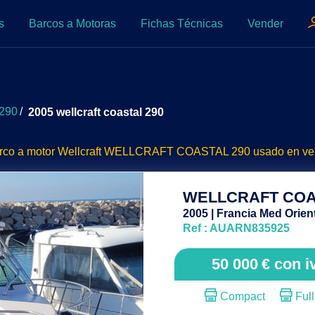
s
Barcos a Motoras
Fichas Técnicas
Vender
 290
/
2005 wellcraft coastal 290
rco a motor Wellcraft WELLCRAFT COASTAL 290 usado en ve
WELLCRAFT COA
2005 | Francia Med Orien
Ref : AUARN835925
50 000
€
con i
Compact
Full