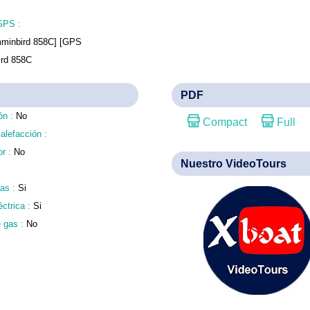
GPS :
inbird 858C] [GPS
rd 858C
PDF
ón :
No
Compact
Full
calefacción :
or :
No
Nuestro VideoTours
i
das :
Si
éctrica :
Si
 gas :
No