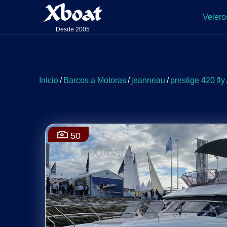
Xboat
Velero
Desde 2005
Inicio
/
Barcos a Motoras
/
jeanneau
/
prestige 420 fly
50