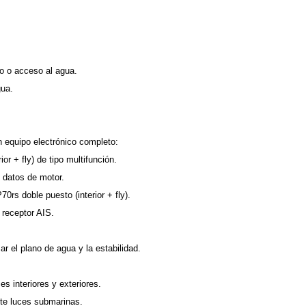
xo o acceso al agua.
gua.
n equipo electrónico completo:
r + fly) de tipo multifunción.
, datos de motor.
rs doble puesto (interior + fly).
receptor AIS.
ar el plano de agua y la estabilidad.
s interiores y exteriores.
te luces submarinas.