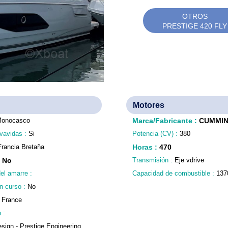
OTROS
PRESTIGE 420 FLY
Motores
onocasco
Marca/Fabricante
:
CUMMI
vavidas :
Si
Potencia (CV) :
380
Francia Bretaña
Horas
:
470
:
No
Transmisión :
Eje vdrive
del amarre :
Capacidad de combustible :
137
n curso :
No
:
France
 :
esign - Prestige Engineering