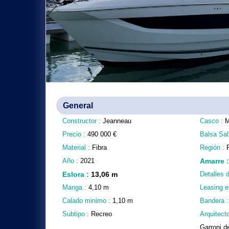
General
Constructor :
Jeanneau
Casco :
M
Precio :
490 000
€
Balsa Sal
Material :
Fibra
Región :
Año :
2021
Amarre
Eslora
:
13,06
m
Detalles 
Manga :
4,10
m
Leasing e
Calado minimo :
1,10
m
Bandera 
Subtipo :
Recreo
Arquitecto
Garroni d