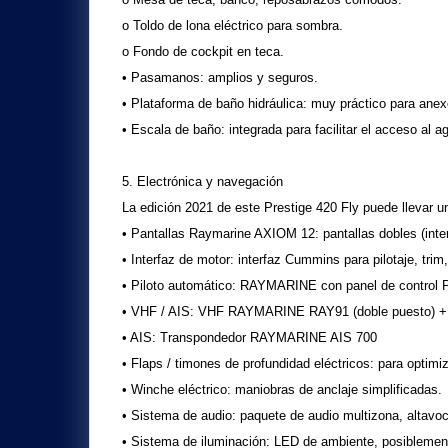
o Toldo de lona eléctrico para sombra.
o Fondo de cockpit en teca.
• Pasamanos: amplios y seguros.
• Plataforma de baño hidráulica: muy práctico para ane
• Escala de baño: integrada para facilitar el acceso al a
5. Electrónica y navegación
La edición 2021 de este
Prestige 420 Fly
puede llevar u
• Pantallas Raymarine AXIOM 12: pantallas dobles (interio
• Interfaz de motor: interfaz Cummins para pilotaje, trim
• Piloto automático: RAYMARINE con panel de control P70
• VHF / AIS: VHF RAYMARINE RAY91 (doble puesto) + 
• AIS: Transpondedor RAYMARINE AIS 700
• Flaps / timones de profundidad eléctricos: para optimiz
• Winche eléctrico: maniobras de anclaje simplificadas.
• Sistema de audio: paquete de audio multizona, altavoce
• Sistema de iluminación: LED de ambiente, posiblemen