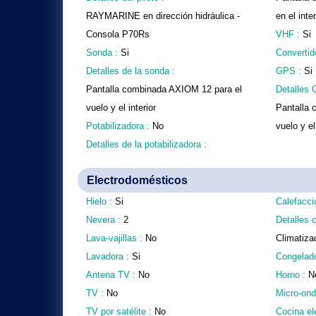
RAYMARINE en dirección hidráulica -
en el inter
Consola P70Rs
VHF :
Si
Sonda :
Si
Convertid
Detalles de la sonda :
GPS :
Si
Pantalla combinada AXIOM 12 para el
Detalles 
vuelo y el interior
Pantalla 
Potabilizadora :
No
vuelo y el
Detalles de la potabilizadora :
Electrodomésticos
Hielo :
Si
Calefacci
Nevera :
2
Detalles c
Lava-vajillas :
No
Climatiza
Lavadora :
Si
Congelad
Antena TV :
No
Horno :
N
TV :
No
Micro-on
TV por satélite :
No
Cocina el