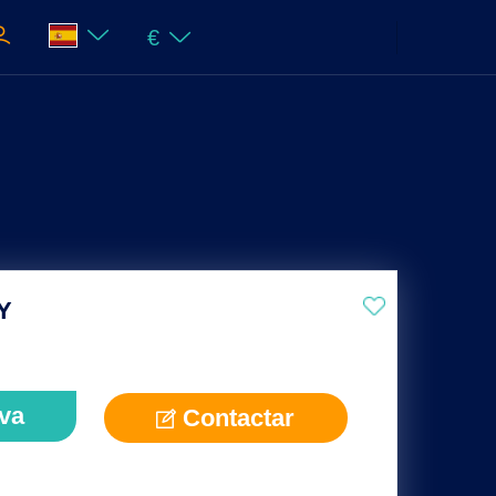
€
Y
va
Contactar