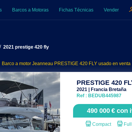
s
Barcos a Motoras
Fichas Técnicas
Vender
/
2021 prestige 420 fly
Barco a motor Jeanneau PRESTIGE 420 FLY usado en venta
PRESTIGE 420 FL
2021 | Francia Bretaña
Ref : BEDUB445987
490 000
€
con i
Compact
Full