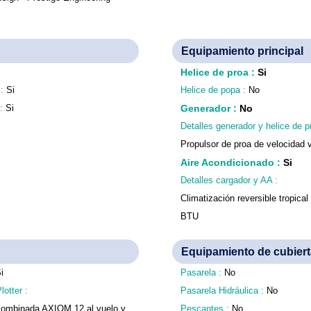
Equipamiento principal
Helice de proa
:
Si
 :
Si
Helice de popa :
No
 :
Si
Generador
:
No
Detalles generador y helice de p
Propulsor de proa de velocidad v
Aire Acondicionado
:
Si
Detalles cargador y AA :
Climatización reversible tropica
BTU
Equipamiento de cubiert
i
Pasarela :
No
lotter :
Pasarela Hidráulica :
No
combinada AXIOM 12 al vuelo y
Pescantes :
No