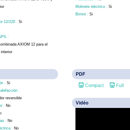
ior
Molinete eléctrico :
Si
Bimini :
Si
or 12/220 :
Si
GPS :
combinada AXIOM 12 para el
 interior
PDF
ón :
Si
Compact
Full
alefacción :
dor reversible
Vidéo
or :
No
o
das :
No
éctrica :
No