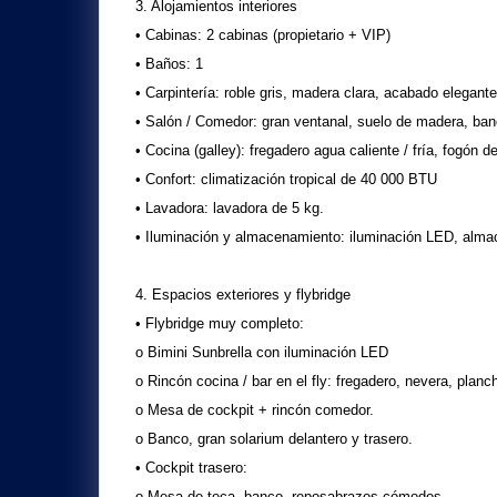
3. Alojamientos interiores
• Cabinas: 2 cabinas (propietario + VIP)
• Baños: 1
• Carpintería: roble gris, madera clara, acabado elegante
• Salón / Comedor: gran ventanal, suelo de madera, ba
• Cocina (galley): fregadero agua caliente / fría, fogón
• Confort: climatización tropical de 40 000 BTU
• Lavadora: lavadora de 5 kg.
• Iluminación y almacenamiento: iluminación LED, almac
4. Espacios exteriores y flybridge
• Flybridge muy completo:
o Bimini Sunbrella con iluminación LED
o Rincón cocina / bar en el fly: fregadero, nevera, planc
o Mesa de cockpit + rincón comedor.
o Banco, gran solarium delantero y trasero.
• Cockpit trasero:
o Mesa de teca, banco, reposabrazos cómodos.