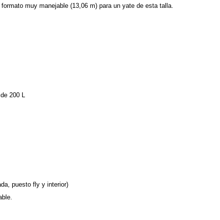
formato muy manejable (13,06 m) para un yate de esta talla.
 de 200 L
a, puesto fly y interior)
able.