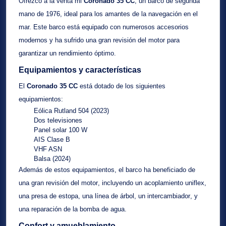
Ofrezco a la venta mi
Coronado 35 CC
, un barco de segunda
mano de 1976, ideal para los amantes de la navegación en el
mar. Este barco está equipado con numerosos accesorios
modernos y ha sufrido una
gran revisión del motor
para
garantizar un rendimiento óptimo.
Equipamientos y características
El
Coronado 35 CC
está dotado de los siguientes
equipamientos:
Eólica Rutland 504
(2023)
Dos televisiones
Panel solar 100 W
AIS Clase B
VHF ASN
Balsa
(2024)
Además de estos equipamientos, el barco ha beneficiado de
una
gran revisión del motor
, incluyendo un
acoplamiento uniflex
,
una
presa de estopa
, una
línea de árbol
, un
intercambiador
, y
una
reparación de la bomba de agua
.
Confort y amueblamiento