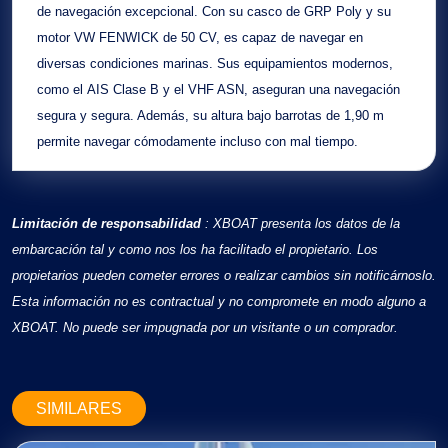
de navegación excepcional. Con su casco de
GRP Poly
y su
motor
VW FENWICK
de 50 CV, es capaz de navegar en
diversas condiciones marinas. Sus equipamientos modernos,
como el
AIS Clase B
y el
VHF ASN
, aseguran una navegación
segura y segura. Además, su altura bajo barrotas de 1,90 m
permite navegar cómodamente incluso con mal tiempo.
Limitación de responsabilidad
: XBOAT presenta los datos de la
embarcación tal y como nos los ha facilitado el propietario. Los
propietarios pueden cometer errores o realizar cambios sin notificárnoslo.
Esta información no es contractual y no compromete en modo alguno a
XBOAT. No puede ser impugnada por un visitante o un comprador.
SIMILARES