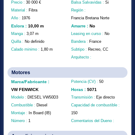
Precio :
30 000
€
Balsa Salvavidas :
Si
Material :
Fibra
Región :
Año :
1976
Francia Bretana Norte
Eslora
:
10,00
m
Amarre
:
No
Manga :
3,07
m
Leasing en curso :
No
Quilla :
No definido
Bandera :
France
Calado minimo :
1,80
m
Subtipo :
Recreo, CC
Arquitecto :
Motores
Marca/Fabricante
:
Potencia (CV) :
50
VW FENWICK
Horas
:
5071
Modelo :
DIESEL VW50D3
Transmisión :
Eje directo
Combustible :
Diesel
Capacidad de combustible :
Montaje :
In Board (IB)
150
Número :
1
Comentarios del Dueno :